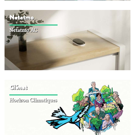
Netatmo
Netatmo AC
Glénat
Horizon Climatiques