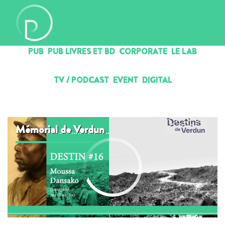
PUB
PUB LIVRES ET BD
CORPORATE
LE LAB
TV / PODCAST
EVENT
DIGITAL
Mémorial de Verdun