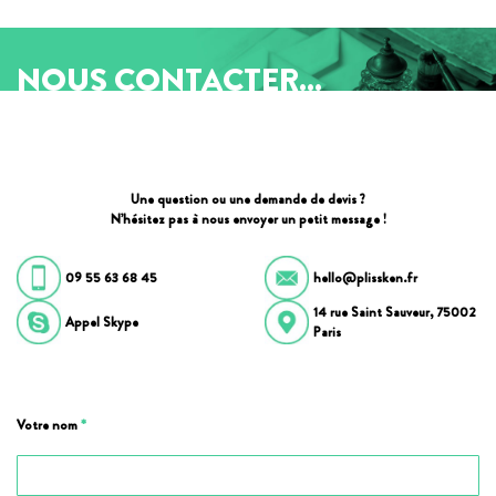
NOUS CONTACTER...
Une question ou une demande de devis ?
N’hésitez pas à nous envoyer un petit message !
09 55 63 68 45
hello@plissken.fr
14 rue Saint Sauveur, 75002
Appel Skype
Paris
Votre nom
*