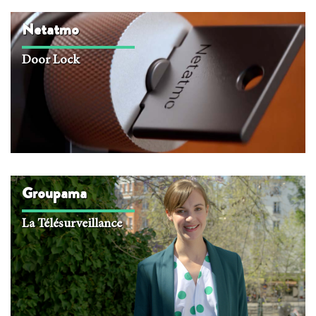
Netatmo
Door Lock
Groupama
La Télésurveillance