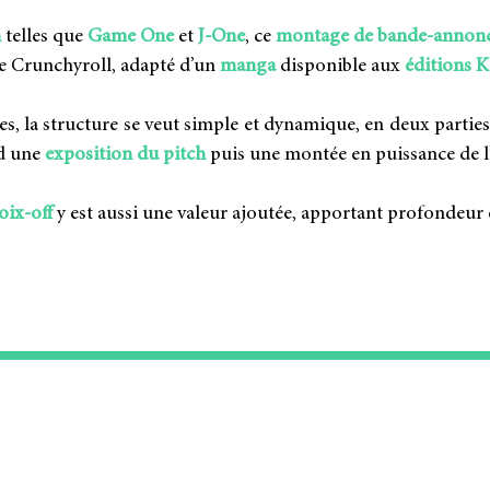
n
telles que
Game One
et
J-One
, ce
montage de bande-annonc
de Crunchyroll, adapté d’un
manga
disponible aux
éditions 
s, la structure se veut simple et dynamique, en deux partie
d une
exposition du pitch
puis une montée en puissance de l’
ix-off
y est aussi une valeur ajoutée, apportant profondeur e