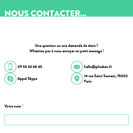
NOUS CONTACTER...
Une question ou une demande de devis ?
N’hésitez pas à nous envoyer un petit message !
09 55 63 68 45
hello@plissken.fr
14 rue Saint Sauveur, 75002
Appel Skype
Paris
Votre nom
*