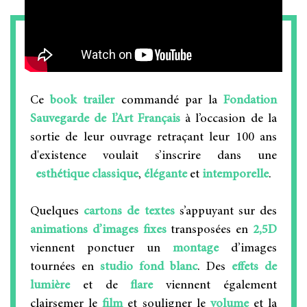
Ce
book trailer
commandé par la
Fondation
Sauvegarde de l’Art Français
à l’occasion de la
sortie de leur ouvrage retraçant leur 100 ans
d'existence voulait s’inscrire dans une
esthétique classique
,
élégante
et
intemporelle
.
Quelques
cartons de textes
s’appuyant sur des
animations d’images fixes
transposées en
2,5D
viennent ponctuer un
montage
d’images
tournées en
studio fond blanc
. Des
effets de
lumière
et de
flare
viennent également
clairsemer le
film
et souligner le
volume
et la