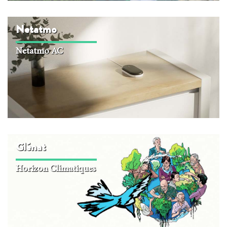
Netatmo
Netatmo AC
Glénat
Horizon Climatiques