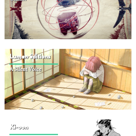
Lumen édi­tions
A Silent Voice
Ki-oon