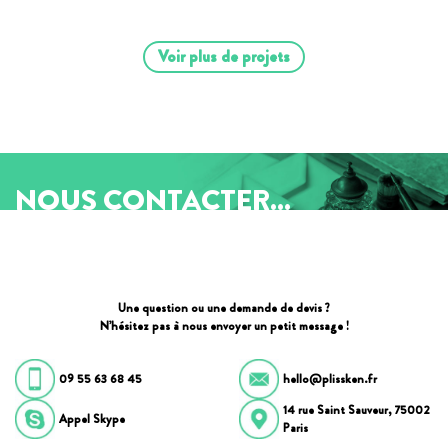
Voir plus de projets
NOUS CONTACTER...
Une question ou une demande de devis ?
N’hésitez pas à nous envoyer un petit message !
09 55 63 68 45
hello@plissken.fr
14 rue Saint Sauveur, 75002
Appel Skype
Paris