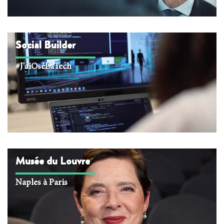
Social Builder
#J'aiOséLaTech
Musée du Louvre
Naples à Paris