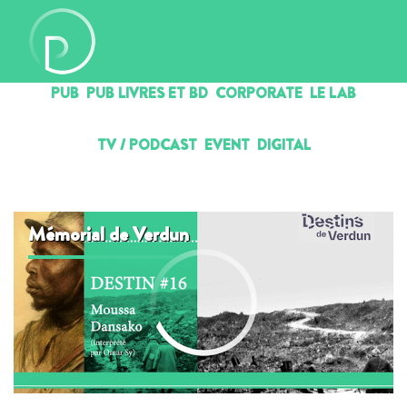
PUB
PUB LIVRES ET BD
CORPORATE
LE LAB
TV / PODCAST
EVENT
DIGITAL
Mémorial de Verdun