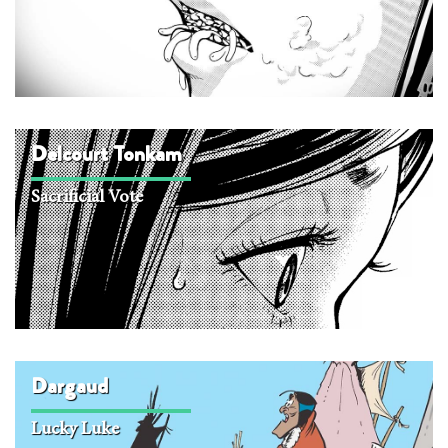
Delcourt Tonkam
Sacrificial Vote
Dargaud
Lucky Luke