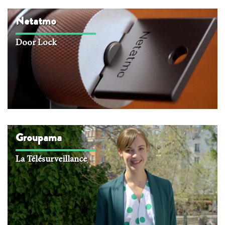
Netatmo
Door Lock
Groupama
La Télésurveillance