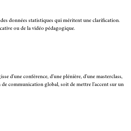
s don­nées sta­tis­tiques qui méritent une cla­ri­fi­ca­tion.
­ca­tive ou de la vidéo péda­go­gique.
gisse d’une confé­rence, d’une plé­nière, d’une mas­ter­class,
de com­mu­ni­ca­tion glo­bal, soit de mettre l’accent sur un