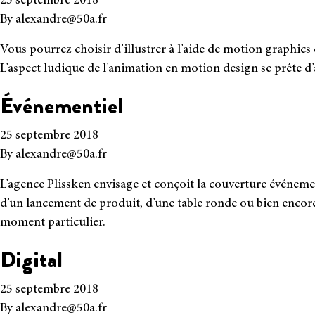
25 septembre 2018
By
alexandre@50a.fr
Vous pour­rez choi­sir d’illustrer à l’aide de motion gra­phics de
L’aspect ludique de l’animation en motion desi­gn se prête d’ail
Événementiel
25 septembre 2018
By
alexandre@50a.fr
L’agence Plissken envi­sage et conçoit la cou­ver­ture évé­ne­men­
d’un lan­ce­ment de pro­duit, d’une table ronde ou bien encore
moment par­ti­cu­lier.
Digital
25 septembre 2018
By
alexandre@50a.fr