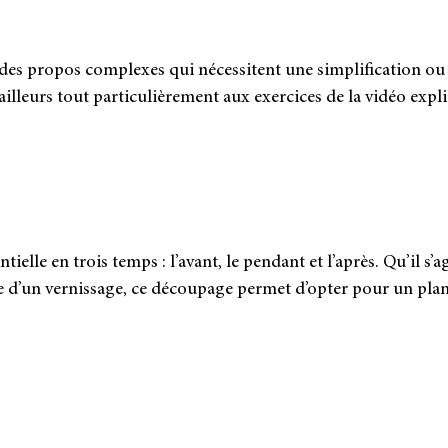
s pro­pos com­plexes qui néces­sitent une sim­pli­fi­ca­tion ou de
leurs tout par­ti­cu­liè­re­ment aux exer­cices de la vidéo expli
tielle en trois temps : l’avant, le pen­dant et l’après. Qu’il s’a
 d’un ver­nis­sage, ce décou­page per­met d’opter pour un plan 