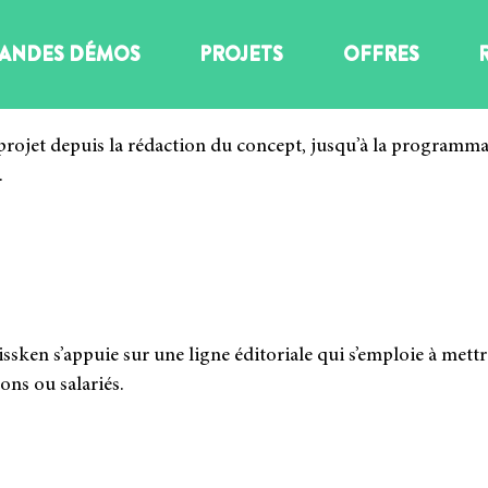
ANDES DÉMOS
PROJETS
OFFRES
jet depuis la rédac­tion du concept, jusqu’à la pro­gram­ma­tio
.
ken s’appuie sur une ligne édi­to­riale qui s’emploie à mettre
ns ou sala­riés.