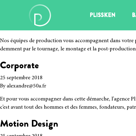
Publicité
PLISSKEN
B
28 janvier 2019
By
Seb
Nos équipes de pro­duc­tion vous accom­pagnent dans votre pro­
dem­ment par le tour­nage, le mon­tage et la post-production
Corporate
25 septembre 2018
By
alexandre@50a.fr
Et pour vous accom­pa­gner dans cette démarche, l’agence Pliss
c’est avant tout des hommes et des femmes, fon­da­teurs, patro
Motion Design